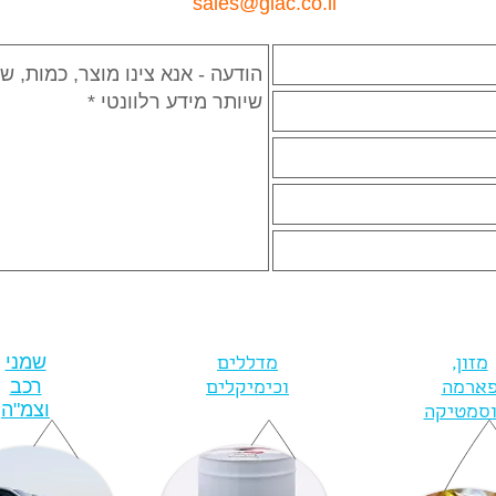
sales@glac.co.il
שמני
מזון,
מדללים
רכב
ארמה
וכימיקלים
וצמ"ה
וסמטיקה