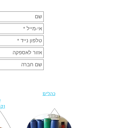
כהלים
פ
וק